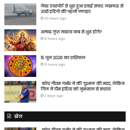
जेवर एयरपोर्ट से शुरू हुआ हवाई सफर: लखनऊ से
उतरी इंडिगो की पहली फ्लाइट
20 hours ago
आषाढ़ गुप्त नवरात्र कब से शुरू होंगे?
21 hours ago
15 जून 2026 का राशिफल
21 hours ago
कोच गौतम गंभीर ने की ‘दुश्मन’ की मदद, लेकिन
गिल ने टीम इंडिया को नुकसान से बचाया
2 days ago
खेल