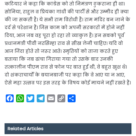
कटियार ने कहा कि कांग्रेस को तो निमंत्रण ठुकराना ही था।
सोनिया, राहुल व प्रियंका गांधी की पार्टी से और उम्मीद ही क्या
की जा सकती है। ये सभी राम विरोधी हैं। राम मंदिर बन जाने के
दर्द से परेशान हैं। जिस काम को अपनी सरकारों में होने नहीं
दिया, आज जब वह पूरा हो रहा तो व्याकुल हैं। इन सबको पूर्व
प्रधानमंत्री पीवी नरसिम्हा राव से सीख लेनी चाहिए। यदि वो
आज जिंदा होते तो जरूर आते। स्मृतियों को ताजा करते हुए
बताया कि जब ढांचा गिराया गया तो उसके बाद उनकी
तत्कालीन पीएम राव से फोन पर बात हुई थी, वे बहुत खुश थे।
दो शंकराचार्यों के बयानबाजी पर कहा कि वे आएं या न आएं,
ऐसे महा उत्सव पर इस तरह के विषय कोई मायने नहीं रखते हैं।
F
W
T
T
E
C
S
a
h
w
e
m
o
h
c
a
i
l
a
p
a
e
t
t
e
i
y
r
Related Articles
b
s
t
g
l
L
e