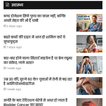
स्वास्थ्य
ब्लड डोनेशन सिर्फ पुण्य का काम नहीं, बल्कि
अच्छी सेहत की भी है चाबी
2 days ago
बढ़ते बच्चों की डाइट में आज ही शामिल करें ये
सुपरफूड्स
7 days ago
बार-बार होने वाला सिरदर्द माइग्रेन है या ब्रेन ट्यूमर
का संकेत, जाने अंतर?
1 week ago
उम्र 30 की, घुटने 60 के? युवाओं में तेजी से बढ़ रहा
है आस्टियोआर्थराइटिस
1 week ago
सर्जरी के बाद रेडिएशन थेरेपी से आधा हो जाता है
Bladder Cancer का खतरा