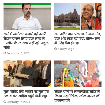
o
A
e
r
i
o
p
r
a
n
k
p
m
k
करोड़ो खर्च कर बनाई गई प्रगति
राम मंदिर दान प्रकरण में नया मोड़,
मैदान टनल सिर्फ एक साल में
एक और महंत की एंट्री, बोले- मन
उपयोग के लायक नहीं रहीः राहुल
में संदेह पैदा हो रहा
गांधी
5 days ago
February 10, 2024
गुरु गोबिंद सिंह जयंती पर गुरुद्वारा
सीएम योगी ने मानसरोवर मंदिर में
रकाब गंज साहिब पहुंचे जेपी नड्डा
किया रुद्राभिषेक, लोक मंगल की
कामना की
January 17, 2024