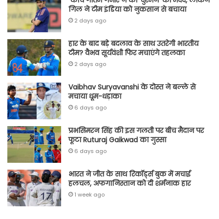
कोच गौतम गंभीर ने की ‘दुश्मन’ की मदद, लेकिन
गिल ने टीम इंडिया को नुकसान से बचाया
2 days ago
हार के बाद बड़े बदलाव के साथ उतरेगी भारतीय
टीम? वैभव सूर्यवंशी फिर मचाएंगे तहलका
2 days ago
Vaibhav Suryavanshi के दोस्त ने बल्ले से
मचाया धूम-धड़ाका
6 days ago
प्रभसिमरन सिंह की इस गलती पर बीच मैदान पर
फूटा Ruturaj Gaikwad का गुस्सा
6 days ago
भारत ने जीत के साथ रिकॉर्ड्स बुक में मचाई
हलचल, अफगानिस्तान को दी शर्मनाक हार
1 week ago