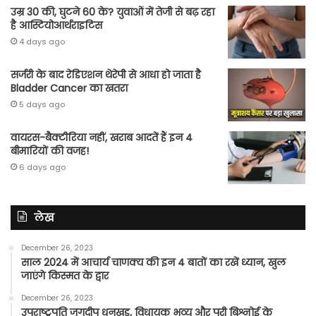
उम्र 30 की, घुटने 60 के? युवाओं में तेजी से बढ़ रहा
है आस्टियोआर्थराइटिस
4 days ago
सर्जरी के बाद रेडिएशन थेरेपी से आधा हो जाता है
Bladder Cancer का खतरा
5 days ago
वायरस-बैक्टीरिया नहीं, खराब आदतें हैं इन 4
बीमारियों की वजह!
6 days ago
लेख
December 26, 2023
साल 2024 में आचार्य चाणक्य की इन 4 बातों का रखें ध्यान, खुल
जाएंगे किस्मत के द्वार
December 26, 2023
उपराष्ट्रपति जगदीप धनखड़, विधायक भव्य और परी बिश्नोई के