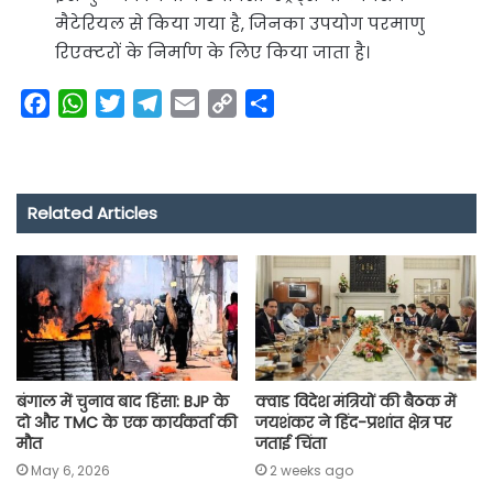
मैटेरियल से किया गया है, जिनका उपयोग परमाणु
रिएक्टरों के निर्माण के लिए किया जाता है।
F
W
T
T
E
C
S
a
h
w
e
m
o
h
c
a
i
l
a
p
a
e
t
t
e
i
y
r
Related Articles
b
s
t
g
l
L
e
o
A
e
r
i
o
p
r
a
n
k
p
m
k
बंगाल में चुनाव बाद हिंसा: BJP के
क्वाड विदेश मंत्रियों की बैठक में
दो और TMC के एक कार्यकर्ता की
जयशंकर ने हिंद-प्रशांत क्षेत्र पर
मौत
जताई चिंता
May 6, 2026
2 weeks ago