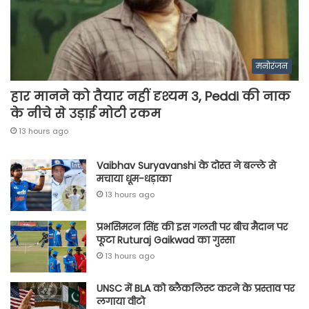
मनोरंजन
हार मानने को तैयार नहीं दृश्यम 3, Peddi की नाक
के नीचे से उड़ाई मोटी रकम
13 hours ago
Vaibhav Suryavanshi के दोस्त ने बल्ले से
मचाया धूम-धड़ाका
13 hours ago
प्रभसिमरन सिंह की इस गलती पर बीच मैदान पर
फूटा Ruturaj Gaikwad का गुस्सा
13 hours ago
UNSC में BLA को ब्लैकलिस्ट करने के प्रस्ताव पर
लगाया वीटो