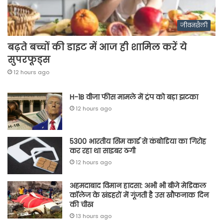
जीवनशैली
बढ़ते बच्चों की डाइट में आज ही शामिल करें ये
सुपरफूड्स
12 hours ago
H-1B वीजा फीस मामले में ट्रंप को बड़ा झटका
12 hours ago
5300 भारतीय सिम कार्ड से कंबोडिया का गिरोह
कर रहा था साइबर ठगी
12 hours ago
अहमदाबाद विमान हादसा: अभी भी बीजे मेडिकल
कॉलेज के खंडहरों में गूंजती है उस खौफनाक दिन
की चीख
13 hours ago