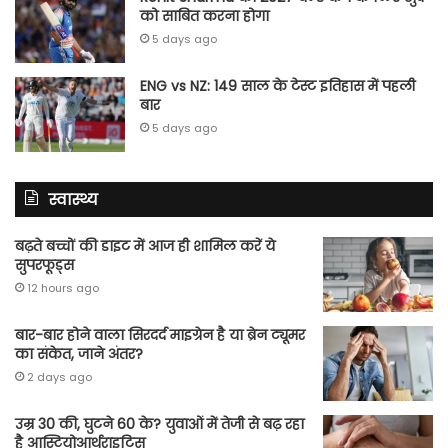
को साबित करना होगा
5 days ago
ENG vs NZ: 149 साल के टेस्‍ट इतिहास में पहली
बार
5 days ago
स्वास्थ्य
बढ़ते बच्चों की डाइट में आज ही शामिल करें ये
सुपरफूड्स
12 hours ago
बार-बार होने वाला सिरदर्द माइग्रेन है या ब्रेन ट्यूमर
का संकेत, जाने अंतर?
2 days ago
उम्र 30 की, घुटने 60 के? युवाओं में तेजी से बढ़ रहा
है आस्टियोआर्थराइटिस