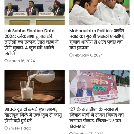
k
p
m
k
Lok Sabha Election Date
Maharashtra Politics: अजीत
2024: लोकसभा चुनाव की
पवार का गुट ही असली एनसीपी,
तारीखों का एलान, सात चरण में
चुनाव आयोग से शरद पवार को
होंगे चुनाव, 4 जून को आयेंगे
बड़ा झटका
नतीजे
February 6, 2024
March 16, 2024
आंचल दूध दो रुपये हुआ महंगा,
’27 के सत्ताधीश’ के जवाब में
देहरादून जिले में एक जून से लागू
निषाद पार्टी ने संजय निषाद का
होंगी बढ़ी हुई दरें
लगाया पोस्टर, लिखा-’27 का
खेवनहार’
2 weeks ago
October 25, 2024