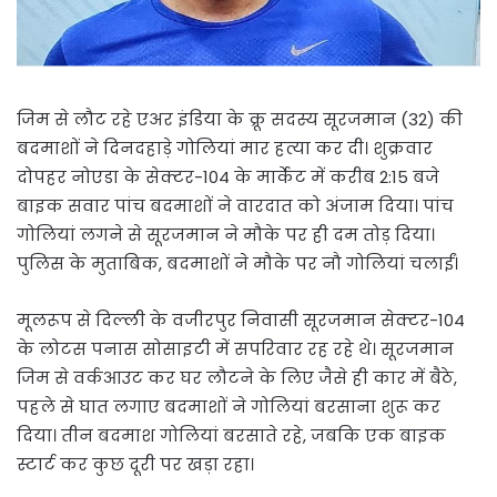
जिम से लौट रहे एअर इंडिया के क्रू सदस्य सूरजमान (32) की
बदमाशों ने दिनदहाड़े गोलियां मार हत्या कर दी। शुक्रवार
दोपहर नोएडा के सेक्टर-104 के मार्केट में करीब 2:15 बजे
बाइक सवार पांच बदमाशों ने वारदात को अंजाम दिया। पांच
गोलियां लगने से सूरजमान ने मौके पर ही दम तोड़ दिया।
पुलिस के मुताबिक, बदमाशों ने मौके पर नौ गोलियां चलाईं।
मूलरूप से दिल्ली के वजीरपुर निवासी सूरजमान सेक्टर-104
के लोटस पनास सोसाइटी में सपरिवार रह रहे थे। सूरजमान
जिम से वर्कआउट कर घर लौटने के लिए जैसे ही कार में बैठे,
पहले से घात लगाए बदमाशों ने गोलियां बरसाना शुरू कर
दिया। तीन बदमाश गोलियां बरसाते रहे, जबकि एक बाइक
स्टार्ट कर कुछ दूरी पर खड़ा रहा।