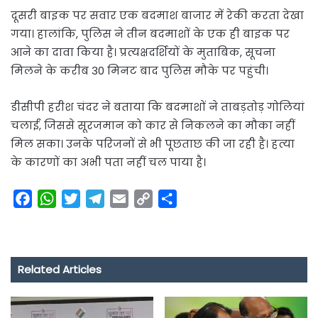
दूसरी बाइक पर सवार एक बदमाश बाजार में रेकी करता देखा
गया। हालांकि, पुलिस ने तीन बदमाशों के एक ही बाइक पर
आने का दावा किया है। प्रत्यक्षदर्शियों के मुताबिक, सूचना
मिलने के करीब 30 मिनट बाद पुलिस मौके पर पहुंची।
डीसीपी हरीश चंदर ने बताया कि बदमाशों ने ताबड़तोड़ गोलियां
चलाईं, जिससे सूरजमान को कार से निकलने का मौका नहीं
मिल सका। उनके परिजनों से भी पूछताछ की जा रही है। हत्या
के कारणों का अभी पता नहीं चल पाया है।
F
W
T
T
E
C
S
a
h
w
e
m
o
h
c
a
i
l
a
p
a
e
t
t
e
i
y
r
Related Articles
b
s
t
g
l
L
e
o
A
e
r
i
o
p
r
a
n