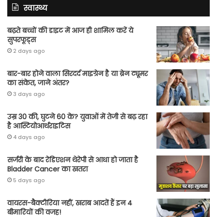
स्वास्थ्य
बढ़ते बच्चों की डाइट में आज ही शामिल करें ये
सुपरफूड्स
2 days ago
बार-बार होने वाला सिरदर्द माइग्रेन है या ब्रेन ट्यूमर
का संकेत, जाने अंतर?
3 days ago
उम्र 30 की, घुटने 60 के? युवाओं में तेजी से बढ़ रहा
है आस्टियोआर्थराइटिस
4 days ago
सर्जरी के बाद रेडिएशन थेरेपी से आधा हो जाता है
Bladder Cancer का खतरा
5 days ago
वायरस-बैक्टीरिया नहीं, खराब आदतें हैं इन 4
बीमारियों की वजह!