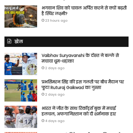
भगवान शिव को चावल अर्पित करने से क्यों बढ़ती
है स्थिर लक्ष्मी?
23 hours ago
खेल
Vaibhav Suryavanshi के दोस्त ने बल्ले से
मचाया धूम-धड़ाका
2 days ago
प्रभसिमरन सिंह की इस गलती पर बीच मैदान पर
फूटा Ruturaj Gaikwad का गुस्सा
2 days ago
भारत ने जीत के साथ रिकॉर्ड्स बुक में मचाई
हलचल, अफगानिस्तान को दी शर्मनाक हार
4 days ago