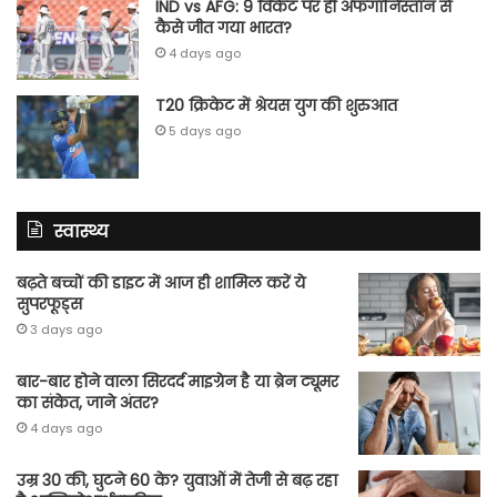
IND vs AFG: 9 विकेट पर ही अफगानिस्तान से
कैसे जीत गया भारत?
4 days ago
T20 क्रिकेट में श्रेयस युग की शुरुआत
5 days ago
स्वास्थ्य
बढ़ते बच्चों की डाइट में आज ही शामिल करें ये
सुपरफूड्स
3 days ago
बार-बार होने वाला सिरदर्द माइग्रेन है या ब्रेन ट्यूमर
का संकेत, जाने अंतर?
4 days ago
उम्र 30 की, घुटने 60 के? युवाओं में तेजी से बढ़ रहा