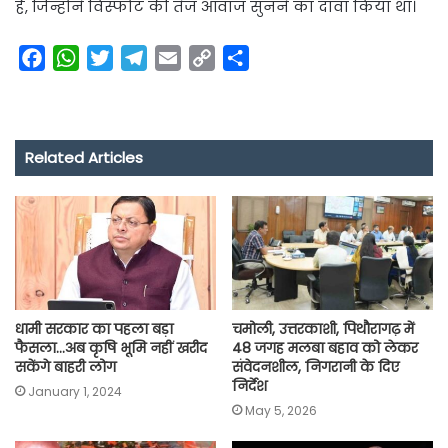
हैं, जिन्होंने विस्फोट की तेज आवाज सुनने का दावा किया था।
F
W
T
T
E
C
S
a
h
w
e
m
o
h
c
a
i
l
a
p
a
e
t
t
e
i
y
r
Related Articles
b
s
t
g
l
L
e
o
A
e
r
i
o
p
r
a
n
k
p
m
k
धामी सरकार का पहला बड़ा
चमोली, उत्तरकाशी, पिथौरागढ़ में
फैसला…अब कृषि भूमि नहीं खरीद
48 जगह मलबा बहाव को लेकर
सकेंगे बाहरी लोग
संवेदनशील, निगरानी के दिए
निर्देश
January 1, 2024
May 5, 2026