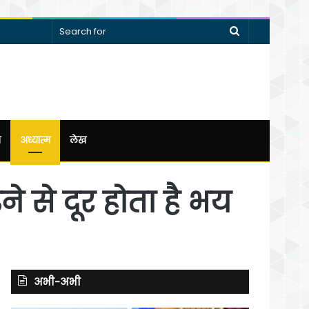
Search
for
न
अध्यात्म
लेख
े से दूर होता है भय
अभी-अभी