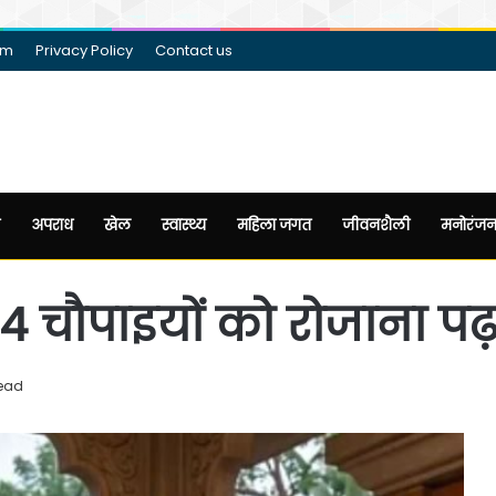
am
Privacy Policy
Contact us
अपराध
खेल
स्वास्थ्य
महिला जगत
जीवनशैली
मनोरंज
4 चौपाइयों को रोजाना पढ़न
read