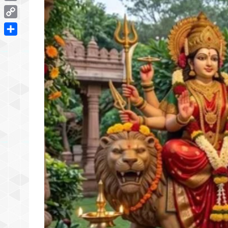
Email
Copy
Link
Share