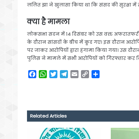
ललित झा ने खुलासा किया था कि संसद की सुरक्षा में 
क्या है मामला
लोकसभा सदन में 14 दिसंबर को उस वक्त अफरातफरी मच
के दौरान सांसदों के बीच में कूद गए। इस दौरान आरोपि
पर जाकर आरोपियों द्वारा हंगामा किया गया। उस दौरान म
पुलिस ने मामले में सभी आरोपियों को गिरफ्तार कर 
F
W
T
T
E
C
S
a
h
w
e
m
o
h
c
a
i
l
a
p
a
e
t
t
e
i
y
r
b
s
t
g
l
L
e
o
A
e
r
i
Related Articles
o
p
r
a
n
k
p
m
k