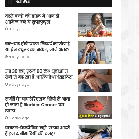
स्वास्थ्य
बढ़ते बच्चों की डाइट में आज ही
शामिल करें ये सुपरफूड्स
3 days ago
बार-बार होने वाला सिरदर्द माइग्रेन है
या ब्रेन ट्यूमर का संकेत, जाने अंतर?
4 days ago
उम्र 30 की, घुटने 60 के? युवाओं में
तेजी से बढ़ रहा है आस्टियोआर्थराइटिस
5 days ago
सर्जरी के बाद रेडिएशन थेरेपी से आधा
हो जाता है Bladder Cancer का
खतरा
6 days ago
वायरस-बैक्टीरिया नहीं, खराब आदतें
हैं इन 4 बीमारियों की वजह!