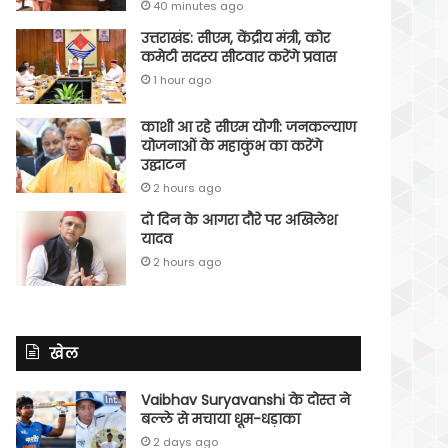
40 minutes ago
उत्तराखंड: सीएम, केंद्रीय मंत्री, कोर
कमेटी सदस्य सीटवार करेंगे प्रवास
1 hour ago
काशी आ रहे सीएम योगी: जनकल्याण
योजनाओं के महाकुंभ का करेंगे
उद्घाटन
2 hours ago
दो दिन के आगरा दौरे पर अखिलेश
यादव
2 hours ago
खेल
Vaibhav Suryavanshi के दोस्त ने
बल्ले से मचाया धूम-धड़ाका
2 days ago