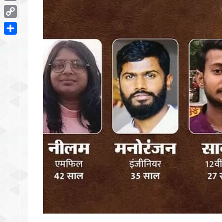
Email
Copy
Link
Share