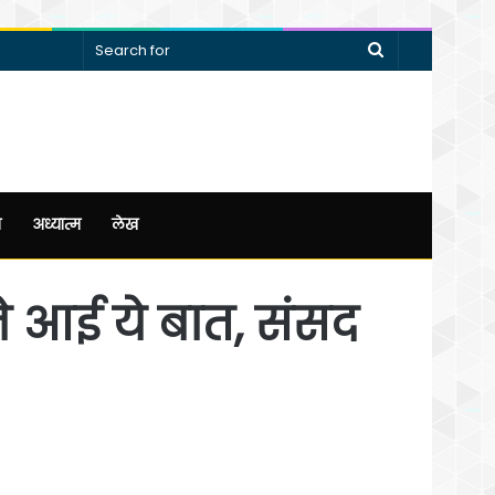
Search
for
न
अध्यात्म
लेख
मने आई ये बात, संसद