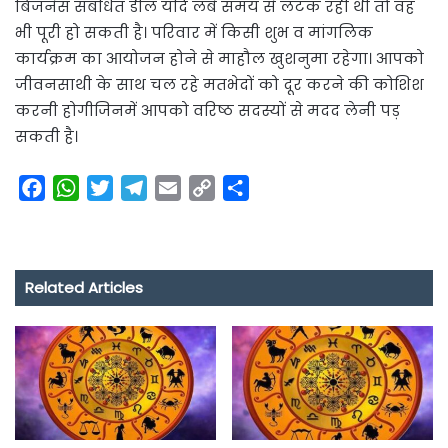
बिजनेस संबंधित डील यदि लंबे समय से लटक रही थी तो वह
भी पूरी हो सकती है। परिवार में किसी शुभ व मांगलिक
कार्यक्रम का आयोजन होने से माहौल खुशनुमा रहेगा। आपको
जीवनसाथी के साथ चल रहे मतभेदों को दूर करने की कोशिश
करनी होगीजिनमें आपको वरिष्ठ सदस्यों से मदद लेनी पड़
सकती है।
F
W
T
T
E
C
S
a
h
w
e
m
o
h
c
a
i
l
a
p
a
e
t
t
e
i
y
r
Related Articles
b
s
t
g
l
L
e
o
A
e
r
i
o
p
r
a
n
k
p
m
k