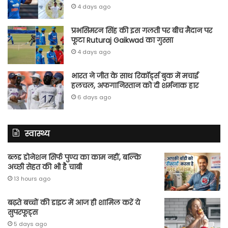
4 days ago
प्रभसिमरन सिंह की इस गलती पर बीच मैदान पर
फूटा Ruturaj Gaikwad का गुस्सा
4 days ago
भारत ने जीत के साथ रिकॉर्ड्स बुक में मचाई
हलचल, अफगानिस्तान को दी शर्मनाक हार
6 days ago
स्वास्थ्य
ब्लड डोनेशन सिर्फ पुण्य का काम नहीं, बल्कि
अच्छी सेहत की भी है चाबी
13 hours ago
बढ़ते बच्चों की डाइट में आज ही शामिल करें ये
सुपरफूड्स
5 days ago