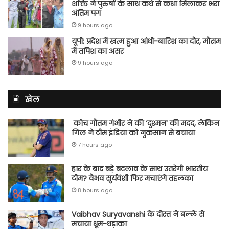
शक्ति ने पुरुषों के साथ कंधे से कंधा मिलाकर भरा
अंतिम पग
9 hours ago
यूपी: प्रदेश में खत्म हुआ आंधी-बारिश का दौर, मौसम
में तपिश का असर
9 hours ago
खेल
कोच गौतम गंभीर ने की ‘दुश्मन’ की मदद, लेकिन
गिल ने टीम इंडिया को नुकसान से बचाया
7 hours ago
हार के बाद बड़े बदलाव के साथ उतरेगी भारतीय
टीम? वैभव सूर्यवंशी फिर मचाएंगे तहलका
8 hours ago
Vaibhav Suryavanshi के दोस्त ने बल्ले से
मचाया धूम-धड़ाका