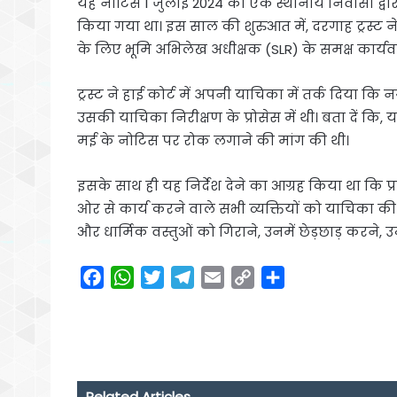
यह नोटिस 1 जुलाई 2024 को एक स्थानीय निवासी द्व
किया गया था। इस साल की शुरुआत में, दरगाह ट्रस्ट 
के लिए भूमि अभिलेख अधीक्षक (SLR) के समक्ष कार्यवा
ट्रस्ट ने हाई कोर्ट में अपनी याचिका में तर्क दिया
उसकी याचिका निरीक्षण के प्रोसेस में थी। बता दें कि, य
मई के नोटिस पर रोक लगाने की मांग की थी।
इसके साथ ही यह निर्देश देने का आग्रह किया था कि प्
ओर से कार्य करने वाले सभी व्यक्तियों को याचिका 
और धार्मिक वस्तुओं को गिराने, उनमें छेड़छाड़ करने, उन्
F
W
T
T
E
C
S
a
h
w
e
m
o
h
c
a
i
l
a
p
a
e
t
t
e
i
y
r
b
s
t
g
l
L
e
o
A
e
r
i
Related Articles