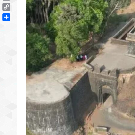
Email
Copy
Link
Share