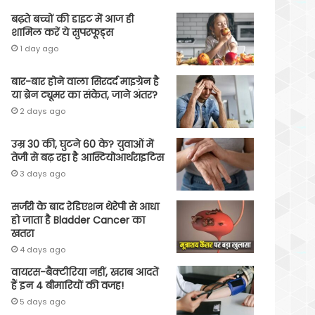
बढ़ते बच्चों की डाइट में आज ही
शामिल करें ये सुपरफूड्स
1 day ago
बार-बार होने वाला सिरदर्द माइग्रेन है
या ब्रेन ट्यूमर का संकेत, जाने अंतर?
2 days ago
उम्र 30 की, घुटने 60 के? युवाओं में
तेजी से बढ़ रहा है आस्टियोआर्थराइटिस
3 days ago
सर्जरी के बाद रेडिएशन थेरेपी से आधा
हो जाता है Bladder Cancer का
खतरा
4 days ago
वायरस-बैक्टीरिया नहीं, खराब आदतें
हैं इन 4 बीमारियों की वजह!
5 days ago