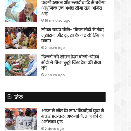
एलपीएमएस और स्मार्ट बार्डर से बनेगा
आधुनिक एवं अभेद्य सीमा तंत्रः अमित
शाह
16 minutes ago
सीएम यादव बोले- पीएम मोदी ने सेवा,
सुशासन और सुरक्षा के नए कीर्तिमान
बनाए
2 hours ago
दिल्ली की सीएम रेखा बोलीं-पीएम
मोदी ने बिना छुट्टी लिए देश की सेवा
की
2 hours ago
खेल
भारत ने जीत के साथ रिकॉर्ड्स बुक में
मचाई हलचल, अफगानिस्तान को दी
शर्मनाक हार
2 days ago