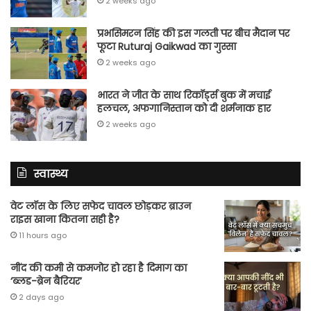
2 weeks ago
प्रभसिमरन सिंह की इस गलती पर बीच मैदान पर
फूटा Ruturaj Gaikwad का गुस्सा
2 weeks ago
भारत ने जीत के साथ रिकॉर्ड्स बुक में मचाई
हलचल, अफगानिस्तान को दी शर्मनाक हार
2 weeks ago
स्वास्थ्य
वेट लॉस के लिए सफेद चावल छोड़कर ब्राउन
राइस खाना कितना सही है?
11 hours ago
नींद की कमी से कमजोर हो रहा है दिमाग का
‘ब्लड-ब्रेन बैरियर’
2 days ago