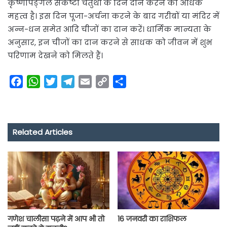
कृष्णपिङ्गल संकष्टी चतुर्थी के दिन दान करने का अधिक
महत्व है। इस दिन पूजा-अर्चना करने के बाद गरीबों या मंदिर में
अन्न-धन समेत आदि चीजों का दान करें। धार्मिक मान्यता के
अनुसार, इन चीजों का दान करने से साधक को जीवन में शुभ
परिणाम देखने को मिलते हैं।
F
W
T
T
E
C
S
a
h
w
e
m
o
h
c
a
i
l
a
p
a
e
t
t
e
i
y
r
Related Articles
b
s
t
g
l
L
e
o
A
e
r
i
o
p
r
a
n
k
p
m
k
गणेश चालीसा पढ़ने में आप भी तो
16 जनवरी का राशिफल