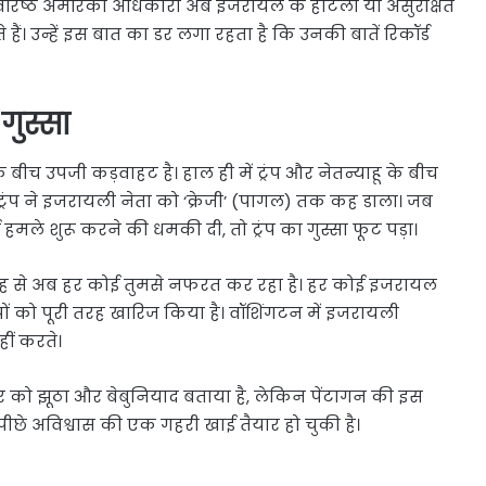
कि वरिष्ठ अमेरिकी अधिकारी अब इजरायल के होटलों या असुरक्षित
ं। उन्हें इस बात का डर लगा रहता है कि उनकी बातें रिकॉर्ड
 गुस्सा
के बीच उपजी कड़वाहट है। हाल ही में ट्रंप और नेतन्याहू के बीच
ट्रंप ने इजरायली नेता को ‘क्रेजी’ (पागल) तक कह डाला। जब
 हमले शुरू करने की धमकी दी, तो ट्रंप का गुस्सा फूट पड़ा।
इसी वजह से अब हर कोई तुमसे नफरत कर रहा है। हर कोई इजरायल
ं को पूरी तरह खारिज किया है। वॉशिंगटन में इजरायली
ीं करते।
र को झूठा और बेबुनियाद बताया है, लेकिन पेंटागन की इस
पीछे अविश्वास की एक गहरी खाई तैयार हो चुकी है।