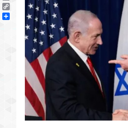
Email
Copy
Link
Share