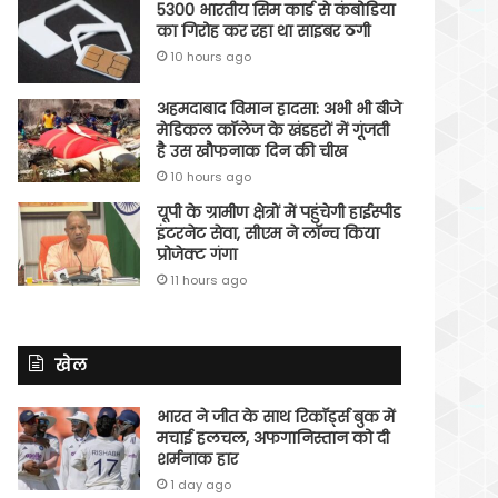
5300 भारतीय सिम कार्ड से कंबोडिया
का गिरोह कर रहा था साइबर ठगी
10 hours ago
अहमदाबाद विमान हादसा: अभी भी बीजे
मेडिकल कॉलेज के खंडहरों में गूंजती
है उस खौफनाक दिन की चीख
10 hours ago
यूपी के ग्रामीण क्षेत्रों में पहुंचेगी हाईस्पीड
इंटरनेट सेवा, सीएम ने लॉन्च किया
प्रोजेक्ट गंगा
11 hours ago
खेल
भारत ने जीत के साथ रिकॉर्ड्स बुक में
मचाई हलचल, अफगानिस्तान को दी
शर्मनाक हार
1 day ago