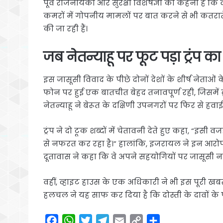
पूर्व राजनयिकों और सुरक्षा विशेषज्ञों का कहना है 
कमरों में गोपनीय मामलों पर बात करने से भी कतराते है
की जा रही हैं।
जब नेतन्याहू पर फूट पड़ा ट्रंप का
इस जासूसी विवाद के पीछे दोनों देशों के शीर्ष नेताओं 
फोन पर हुई एक बातचीत बेहद तनावपूर्ण रही, जिसमें 
नेतन्याहू ने बेरूत के दक्षिणी उपनगरों पर फिर से हवाई
ट्रंप ने दो टूक शब्दों में चेतावनी देते हुए कहा, “
से नफरत कर रहा है।” हालांकि, इजरायल ने इन आरोपो
दूतावास ने कहा कि वे अपने सहयोगियों पर जासूसी नह
वहीं, व्हाइट हाउस के एक अधिकारी ने भी इस पूरी खब
हलचल ने यह साफ कर दिया है कि दोस्ती के दावों के 
F
W
T
T
E
C
S