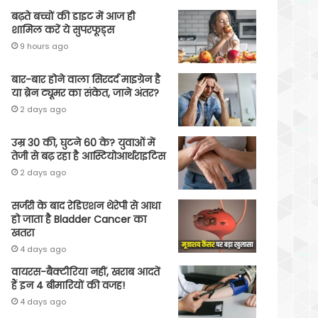
बढ़ते बच्चों की डाइट में आज ही
शामिल करें ये सुपरफूड्स
9 hours ago
बार-बार होने वाला सिरदर्द माइग्रेन है
या ब्रेन ट्यूमर का संकेत, जाने अंतर?
2 days ago
उम्र 30 की, घुटने 60 के? युवाओं में
तेजी से बढ़ रहा है आस्टियोआर्थराइटिस
2 days ago
सर्जरी के बाद रेडिएशन थेरेपी से आधा
हो जाता है Bladder Cancer का
खतरा
4 days ago
वायरस-बैक्टीरिया नहीं, खराब आदतें
हैं इन 4 बीमारियों की वजह!
4 days ago