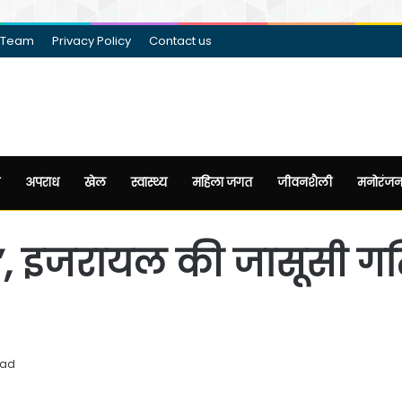
 Team
Privacy Policy
Contact us
अपराध
खेल
स्वास्थ्य
महिला जगत
जीवनशैली
मनोरंज
, इजरायल की जासूसी गतिव
ead