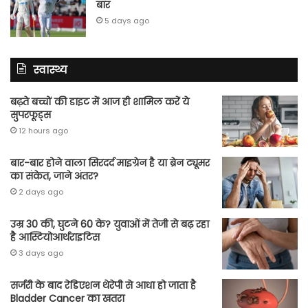
बार
5 days ago
स्वास्थ्य
बढ़ते बच्चों की डाइट में आज ही शामिल करें ये
सुपरफूड्स
12 hours ago
बार-बार होने वाला सिरदर्द माइग्रेन है या ब्रेन ट्यूमर
का संकेत, जाने अंतर?
2 days ago
उम्र 30 की, घुटने 60 के? युवाओं में तेजी से बढ़ रहा
है आस्टियोआर्थराइटिस
3 days ago
सर्जरी के बाद रेडिएशन थेरेपी से आधा हो जाता है
Bladder Cancer का खतरा