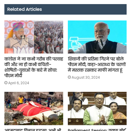
e
t
t
e
i
y
r
Related Articles
b
s
t
g
l
L
e
o
A
e
r
i
o
p
r
a
n
k
p
m
k
कांग्रेस ने ना कभी गरीब की परवाह
शिवाजी की प्रतिमा गिरने पर बोले
की और ना ही कभी वंचितों-
पीएम मोदी, कहा-आराध्य के चरणों
शोषितों-युवाओं के बारे में सोचा:
में मस्तक रखकर माफी मांगता हूं
पीएम मोदी
August 30, 2024
April 6, 2024
अहमदाबाद विमान हादसा: अभी भी
Parliament Session: वक्फ बोर्ड