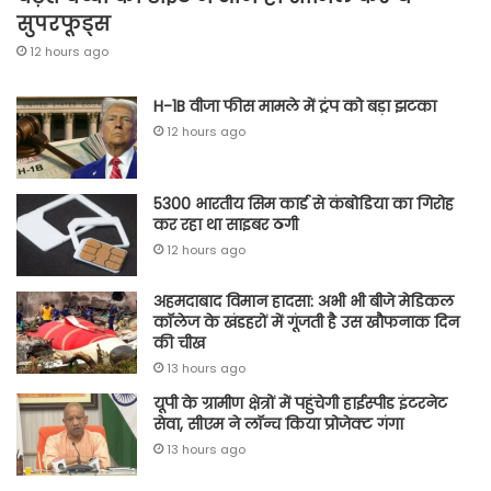
सुपरफूड्स
12 hours ago
H-1B वीजा फीस मामले में ट्रंप को बड़ा झटका
12 hours ago
5300 भारतीय सिम कार्ड से कंबोडिया का गिरोह
कर रहा था साइबर ठगी
12 hours ago
अहमदाबाद विमान हादसा: अभी भी बीजे मेडिकल
कॉलेज के खंडहरों में गूंजती है उस खौफनाक दिन
की चीख
13 hours ago
यूपी के ग्रामीण क्षेत्रों में पहुंचेगी हाईस्पीड इंटरनेट
सेवा, सीएम ने लॉन्च किया प्रोजेक्ट गंगा
13 hours ago