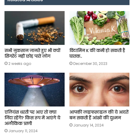
b
s
t
g
l
L
e
o
A
e
r
i
o
p
r
a
n
k
p
m
k
सभी नुकसान जानते हुए भी क्यों
विटामिन K की कमी हो सकती है
सिगरेट नहीं छोड़ पाते लोग
घातक..
2 weeks ago
December 30, 2023
एल‍ियंस धरती पर आए तो क्‍या
आपकी लाइफस्टाइल की ये आदतें
जिंदा रहेंगे? क‍िस रूप में आएंगे ये
बन सकती हैं आंखों की दुश्मन
अलौक‍िक प्राणी
January 14, 2024
January 11, 2024