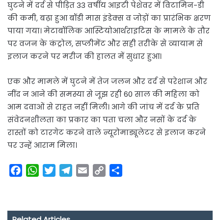
घुटने में दर्द से पीड़ित 33 वर्षीय आइटी पेशेवर में विटामिन-डी
की कमी, बढ़ा हुआ बॉडी मास इंडेक्स व जोड़ों का प्रारंभिक क्षरण
पाया गया। मेटाबॉलिक आस्टियोआर्थराइटिस के मामले के तौर
पर वजन के कंट्रोल, सप्लीमेंट और सही तरीके से व्यायाम से
इलाज करने पर मरीज की हालत में सुधार हुआ।
एक और मामले में घुटने में तेज जलन और दर्द से परेशान और
नींद न आने की समस्या से जूझ रही 60 साल की महिला को
आम दवाओं से राहत नहीं मिली। आगे की जांच में दर्द के प्रति
संवेदनशीलता का प्रकार का पता चला और नसों के दर्द के
रास्तों को टारगेट करने वाले न्यूरोमाड्यूलेटर से इलाज करने
पर उन्हें आराम मिला।
F
W
T
T
E
C
S
a
h
w
e
m
o
h
c
a
i
l
a
p
a
e
t
t
e
i
y
r
Related Articles