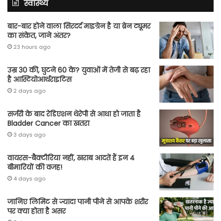
स्वास्थ्य
बार-बार होने वाला सिरदर्द माइग्रेन है या ब्रेन ट्यूमर
का संकेत, जाने अंतर?
23 hours ago
उम्र 30 की, घुटने 60 के? युवाओं में तेजी से बढ़ रहा
है आस्टियोआर्थराइटिस
2 days ago
सर्जरी के बाद रेडिएशन थेरेपी से आधा हो जाता है
Bladder Cancer का खतरा
3 days ago
वायरस-बैक्टीरिया नहीं, खराब आदतें हैं इन 4
बीमारियों की वजह!
4 days ago
जानिए लिमिट से ज्यादा पानी पीने से आपके शरीर
पर क्या होता है असर