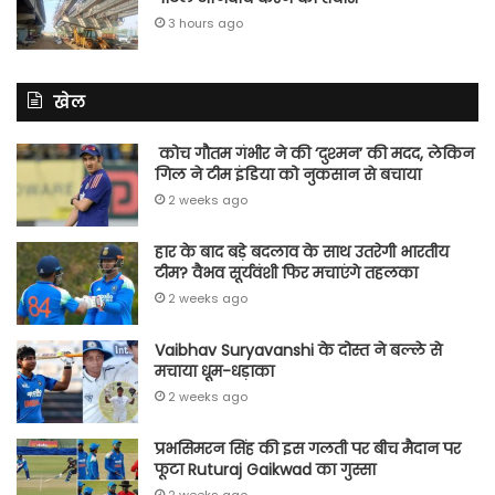
3 hours ago
खेल
कोच गौतम गंभीर ने की ‘दुश्मन’ की मदद, लेकिन
गिल ने टीम इंडिया को नुकसान से बचाया
2 weeks ago
हार के बाद बड़े बदलाव के साथ उतरेगी भारतीय
टीम? वैभव सूर्यवंशी फिर मचाएंगे तहलका
2 weeks ago
Vaibhav Suryavanshi के दोस्त ने बल्ले से
मचाया धूम-धड़ाका
2 weeks ago
प्रभसिमरन सिंह की इस गलती पर बीच मैदान पर
फूटा Ruturaj Gaikwad का गुस्सा
2 weeks ago