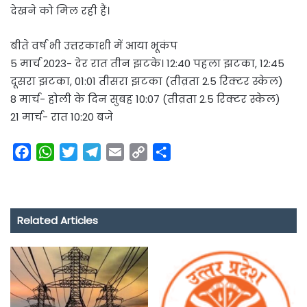
देखने को मिल रही हैं।
बीते वर्ष भी उत्तरकाशी में आया भूकंप
5 मार्च 2023- देर रात तीन झटके। 12:40 पहला झटका, 12:45
दूसरा झटका, 01:01 तीसरा झटका (तीव्रता 2.5 रिक्टर स्केल)
8 मार्च- होली के दिन सुबह 10:07 (तीव्रता 2.5 रिक्टर स्केल)
21 मार्च- रात 10:20 बजे
F
W
T
T
E
C
S
a
h
w
e
m
o
h
c
a
i
l
a
p
a
e
t
t
e
i
y
r
Related Articles
b
s
t
g
l
L
e
o
A
e
r
i
o
p
r
a
n
k
p
m
k