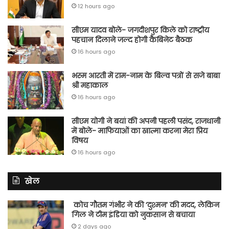
12 hours ago
सीएम यादव बोले- जगदीशपुर किले को राष्ट्रीय
पहचान दिलाने जल्द होगी कैबिनेट बैठक
16 hours ago
भस्म आरती में राम-नाम के बिल्व पत्रों से सजे बाबा
श्री महाकाल
16 hours ago
सीएम योगी ने बयां की अपनी पहली पसंद, राजधानी
में बोले- माफियाओं का खात्मा करना मेरा प्रिय
विषय
16 hours ago
खेल
कोच गौतम गंभीर ने की ‘दुश्मन’ की मदद, लेकिन
गिल ने टीम इंडिया को नुकसान से बचाया
2 days ago