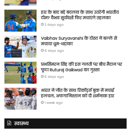
हार के बाद बड़े बदलाव के साथ उतरेगी भारतीय
टीम? वैभव सूर्यवंशी फिर मचाएंगे तहलका
2 days ago
Vaibhav Suryavanshi के दोस्त ने बल्ले से
मचाया धूम-धड़ाका
6 days ago
प्रभसिमरन सिंह की इस गलती पर बीच मैदान पर
फूटा Ruturaj Gaikwad का गुस्सा
6 days ago
भारत ने जीत के साथ रिकॉर्ड्स बुक में मचाई
हलचल, अफगानिस्तान को दी शर्मनाक हार
1 week ago
स्वास्थ्य