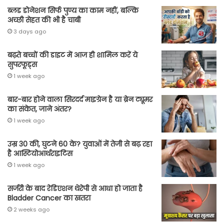
ब्लड डोनेशन सिर्फ पुण्य का काम नहीं, बल्कि
अच्छी सेहत की भी है चाबी
3 days ago
बढ़ते बच्चों की डाइट में आज ही शामिल करें ये
सुपरफूड्स
1 week ago
बार-बार होने वाला सिरदर्द माइग्रेन है या ब्रेन ट्यूमर
का संकेत, जाने अंतर?
1 week ago
उम्र 30 की, घुटने 60 के? युवाओं में तेजी से बढ़ रहा
है आस्टियोआर्थराइटिस
1 week ago
सर्जरी के बाद रेडिएशन थेरेपी से आधा हो जाता है
Bladder Cancer का खतरा
2 weeks ago