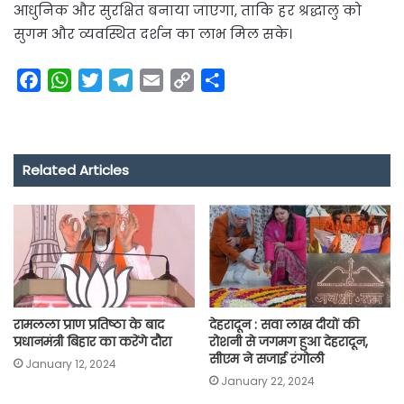
आधुनिक और सुरक्षित बनाया जाएगा, ताकि हर श्रद्धालु को
सुगम और व्यवस्थित दर्शन का लाभ मिल सके।
F
W
T
T
E
C
S
a
h
w
e
m
o
h
c
a
i
l
a
p
a
e
t
t
e
i
y
r
Related Articles
b
s
t
g
l
L
e
o
A
e
r
i
o
p
r
a
n
k
p
m
k
रामलला प्राण प्रतिष्ठा के बाद
देहरादून : सवा लाख दीयों की
प्रधानमंत्री बिहार का करेंगे दौरा
रोशनी से जगमग हुआ देहरादून,
सीएम ने सजाई रंगोली
January 12, 2024
January 22, 2024