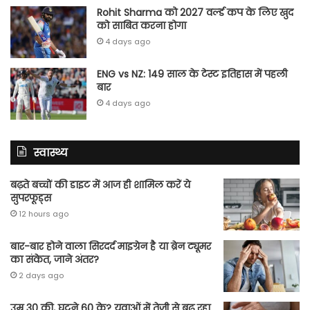
Rohit Sharma को 2027 वर्ल्‍ड कप के लिए खुद
को साबित करना होगा
4 days ago
ENG vs NZ: 149 साल के टेस्‍ट इतिहास में पहली
बार
4 days ago
स्वास्थ्य
बढ़ते बच्चों की डाइट में आज ही शामिल करें ये
सुपरफूड्स
12 hours ago
बार-बार होने वाला सिरदर्द माइग्रेन है या ब्रेन ट्यूमर
का संकेत, जाने अंतर?
2 days ago
उम्र 30 की, घुटने 60 के? युवाओं में तेजी से बढ़ रहा