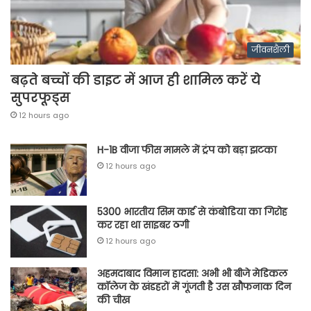
जीवनशैली
बढ़ते बच्चों की डाइट में आज ही शामिल करें ये
सुपरफूड्स
12 hours ago
H-1B वीजा फीस मामले में ट्रंप को बड़ा झटका
12 hours ago
5300 भारतीय सिम कार्ड से कंबोडिया का गिरोह
कर रहा था साइबर ठगी
12 hours ago
अहमदाबाद विमान हादसा: अभी भी बीजे मेडिकल
कॉलेज के खंडहरों में गूंजती है उस खौफनाक दिन
की चीख