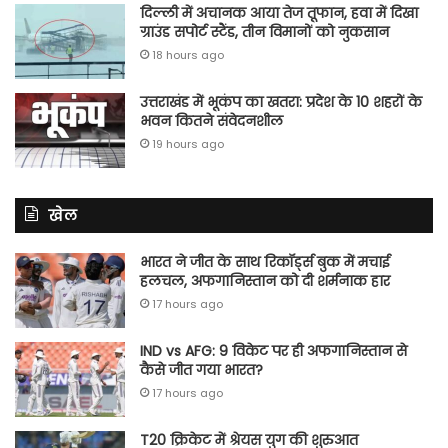
दिल्ली में अचानक आया तेज तूफान, हवा में दिखा
ग्राउंड सपोर्ट स्टैंड, तीन विमानों को नुकसान
18 hours ago
उत्तराखंड में भूकंप का खतरा: प्रदेश के 10 शहरों के
भवन कितने संवेदनशील
19 hours ago
खेल
भारत ने जीत के साथ रिकॉर्ड्स बुक में मचाई
हलचल, अफगानिस्तान को दी शर्मनाक हार
17 hours ago
IND vs AFG: 9 विकेट पर ही अफगानिस्तान से
कैसे जीत गया भारत?
17 hours ago
T20 क्रिकेट में श्रेयस युग की शुरुआत