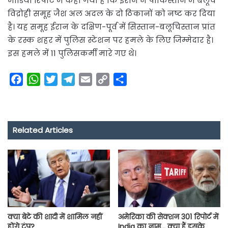
मीडिया रिपोर्ट में कहा गया है कि ईरान ने पाकिस्तान में बलूच
विद्रोही समूह जैश अल अदल के दो ठिकानों को नष्ट कर दिया
है। यह समूह ईरान के दक्षिण-पूर्व में सिस्तान-बलूचिस्तान प्रांत
के रस्क शहर में पुलिस स्टेशन पर हमले के लिए जिम्मेदार है।
इस हमले में 11 पुलिसकर्मी मारे गए थे।
F
W
T
T
E
C
S
a
h
w
e
m
o
h
c
a
i
l
a
p
a
e
t
t
e
i
y
r
Related Articles
b
s
t
g
l
L
e
o
A
e
r
i
o
p
r
a
n
k
p
m
k
क्या बेटे की शादी में शामिल नहीं
अमेरिका की सेक्शन 301 रिपोर्ट में
होंगे ट्रंप?
India का नाम… क्या हैं इसके