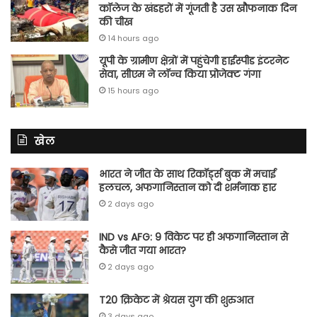
कॉलेज के खंडहरों में गूंजती है उस खौफनाक दिन
की चीख
14 hours ago
यूपी के ग्रामीण क्षेत्रों में पहुंचेगी हाईस्पीड इंटरनेट
सेवा, सीएम ने लॉन्च किया प्रोजेक्ट गंगा
15 hours ago
खेल
भारत ने जीत के साथ रिकॉर्ड्स बुक में मचाई
हलचल, अफगानिस्तान को दी शर्मनाक हार
2 days ago
IND vs AFG: 9 विकेट पर ही अफगानिस्तान से
कैसे जीत गया भारत?
2 days ago
T20 क्रिकेट में श्रेयस युग की शुरुआत
3 days ago