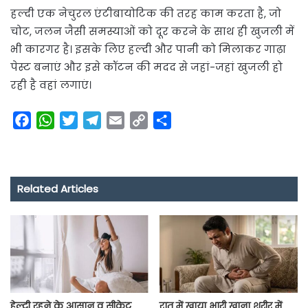
हल्दी एक नेचुरल एंटीबायोटिक की तरह काम करता है, जो
चोट, जलन जैसी समस्याओं को दूर करने के साथ ही खुजली में
भी कारगर है। इसके लिए हल्दी और पानी को मिलाकर गाढ़ा
पेस्ट बनाएं और इसे कॉटन की मदद से जहां-जहां खुजली हो
रही है वहां लगाएं।
F
W
T
T
E
C
S
a
h
w
e
m
o
h
c
a
i
l
a
p
a
e
t
t
e
i
y
r
Related Articles
b
s
t
g
l
L
e
o
A
e
r
i
o
p
r
a
n
k
p
m
k
हेल्दी रहने के आसान व सीक्रेट
रात में खाया भारी खाना शरीर में