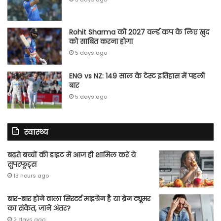
Rohit Sharma को 2027 वर्ल्‍ड कप के लिए खुद
को साबित करना होगा
5 days ago
ENG vs NZ: 149 साल के टेस्‍ट इतिहास में पहली
बार
5 days ago
स्वास्थ्य
बढ़ते बच्चों की डाइट में आज ही शामिल करें ये
सुपरफूड्स
13 hours ago
बार-बार होने वाला सिरदर्द माइग्रेन है या ब्रेन ट्यूमर
का संकेत, जाने अंतर?
2 days ago