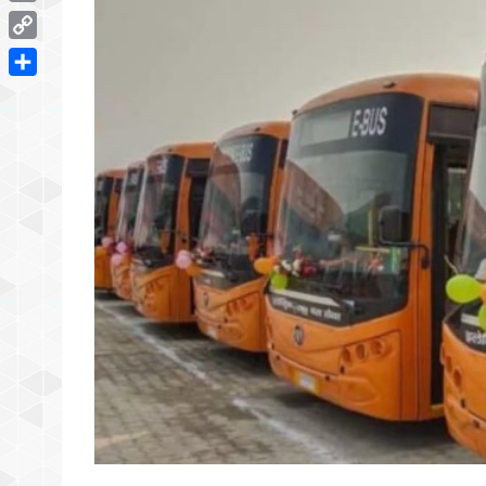
Email
Copy
Link
Share