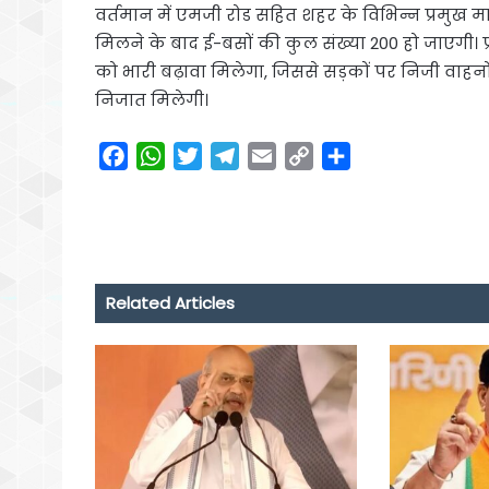
वर्तमान में एमजी रोड सहित शहर के विभिन्न प्रमुख मार
मिलने के बाद ई-बसों की कुल संख्या 200 हो जाएगी
को भारी बढ़ावा मिलेगा, जिससे सड़कों पर निजी वा
निजात मिलेगी।
F
W
T
T
E
C
S
a
h
w
e
m
o
h
c
a
i
l
a
p
a
e
t
t
e
i
y
r
b
s
t
g
l
L
e
o
A
e
r
i
Related Articles
o
p
r
a
n
k
p
m
k