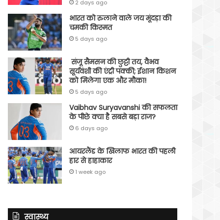
2 days ago
भारत को रुलाने वाले जय मूंदड़ा की
चमकी किस्मत
5 days ago
संजू सैमसन की छुट्टी तय, वैभव
सूर्यवंशी की एंट्री पक्की; ईशान किशन
को मिलेगा एक और मौका!
5 days ago
Vaibhav Suryavanshi की सफलता
के पीछे क्या है सबसे बड़ा राज?
6 days ago
आयरलैंड के खिलाफ भारत की पहली
हार से हाहाकार
1 week ago
स्वास्थ्य