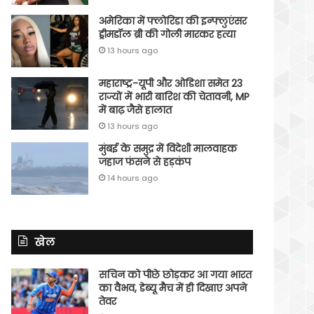
अमेरिका में फ्लोरिडा की इन्फ्लुएंसर
ड्रीमडॉल ब्री की गोली मारकर हत्या
13 hours ago
महाराष्ट्र-यूपी और ओडिशा समेत 23
राज्यों में भारी बारिश की चेतावनी, MP
में बाढ़ जैसे हालात
13 hours ago
मुंबई के समुद्र में विदेशी मालवाहक
जहाज फंसने से हड़कंप
14 hours ago
खेल
सचिन को पीछे छोड़कर आ गया भारत
का वैभव, डेब्यू मैच में ही दिखाए अपने
तेवर