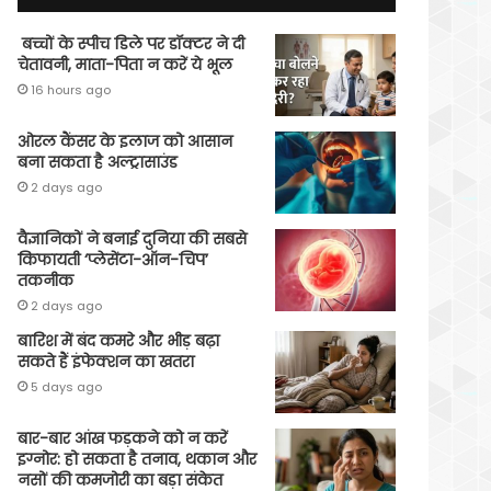
बच्चों के स्पीच डिले पर डॉक्टर ने दी
चेतावनी, माता-पिता न करें ये भूल
16 hours ago
ओरल कैंसर के इलाज को आसान
बना सकता है अल्ट्रासाउंड
2 days ago
वैज्ञानिकों ने बनाई दुनिया की सबसे
किफायती ‘प्लेसेंटा-ऑन-चिप’
तकनीक
2 days ago
बारिश में बंद कमरे और भीड़ बढ़ा
सकते हैं इंफेक्शन का खतरा
5 days ago
बार-बार आंख फड़कने को न करें
इग्नोर: हो सकता है तनाव, थकान और
नसों की कमजोरी का बड़ा संकेत