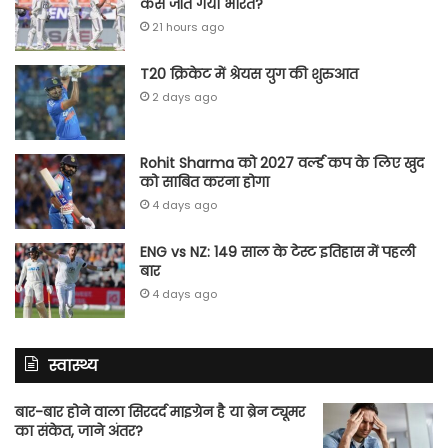
कैसे जीत गया भारत?
21 hours ago
T20 क्रिकेट में श्रेयस युग की शुरुआत
2 days ago
Rohit Sharma को 2027 वर्ल्‍ड कप के लिए खुद
को साबित करना होगा
4 days ago
ENG vs NZ: 149 साल के टेस्‍ट इतिहास में पहली
बार
4 days ago
स्वास्थ्य
बार-बार होने वाला सिरदर्द माइग्रेन है या ब्रेन ट्यूमर
का संकेत, जाने अंतर?