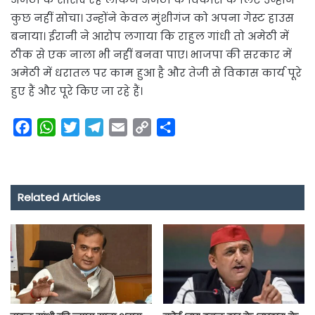
कुछ नहीं सोचा। उन्होंने केवल मुंशीगंज को अपना गेस्ट हाउस
बनाया। ईरानी ने आरोप लगाया कि राहुल गांधी तो अमेठी में
ठीक से एक नाला भी नहीं बनवा पाए। भाजपा की सरकार में
अमेठी में धरातल पर काम हुआ है और तेजी से विकास कार्य पूरे
हुए हैं और पूरे किए जा रहे हैं।
F
W
T
T
E
C
S
a
h
w
e
m
o
h
c
a
i
l
a
p
a
e
t
t
e
i
y
r
Related Articles
b
s
t
g
l
L
e
o
A
e
r
i
o
p
r
a
n
k
p
m
k