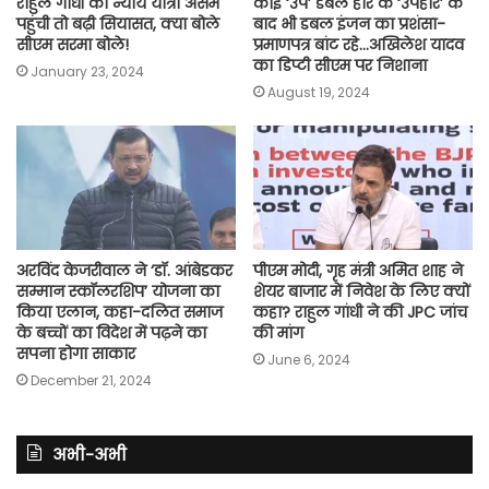
राहुल गांधी की न्याय यात्रा असम
कोई ‘उप’ डबल हार के ‘उपहार’ के
पहुंची तो बढ़ी सियासत, क्या बोले
बाद भी डबल इंजन का प्रशंसा-
सीएम सरमा बोले!
प्रमाणपत्र बांट रहे…अखिलेश यादव
का डिप्टी सीएम पर निशाना
January 23, 2024
August 19, 2024
अरविंद केजरीवाल ने ‘डॉ. आंबेडकर
पीएम मोदी, गृह मंत्री अमित शाह ने
सम्मान स्कॉलरशिप’ योजना का
शेयर बाजार में निवेश के लिए क्यों
किया एलान, कहा-​दलित समाज
कहा? राहुल गांधी ने की JPC जांच
के बच्चों का विदेश में पढ़ने का
की मांग
सपना होगा साकार
June 6, 2024
December 21, 2024
अभी-अभी