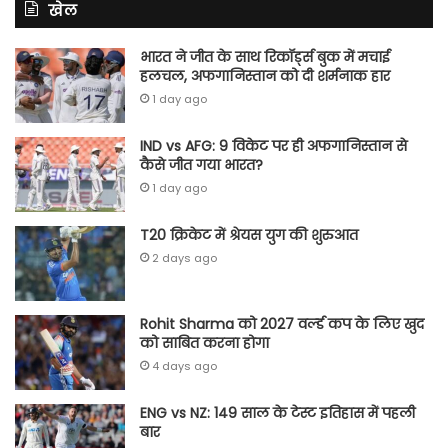
खेल
भारत ने जीत के साथ रिकॉर्ड्स बुक में मचाई
हलचल, अफगानिस्तान को दी शर्मनाक हार
1 day ago
IND vs AFG: 9 विकेट पर ही अफगानिस्तान से
कैसे जीत गया भारत?
1 day ago
T20 क्रिकेट में श्रेयस युग की शुरुआत
2 days ago
Rohit Sharma को 2027 वर्ल्‍ड कप के लिए खुद
को साबित करना होगा
4 days ago
ENG vs NZ: 149 साल के टेस्‍ट इतिहास में पहली
बार