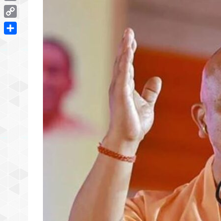
Email
Copy
Link
Share