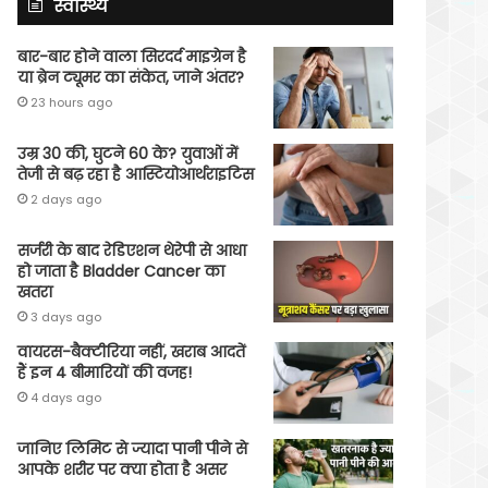
स्वास्थ्य
बार-बार होने वाला सिरदर्द माइग्रेन है
या ब्रेन ट्यूमर का संकेत, जाने अंतर?
23 hours ago
उम्र 30 की, घुटने 60 के? युवाओं में
तेजी से बढ़ रहा है आस्टियोआर्थराइटिस
2 days ago
सर्जरी के बाद रेडिएशन थेरेपी से आधा
हो जाता है Bladder Cancer का
खतरा
3 days ago
वायरस-बैक्टीरिया नहीं, खराब आदतें
हैं इन 4 बीमारियों की वजह!
4 days ago
जानिए लिमिट से ज्यादा पानी पीने से
आपके शरीर पर क्या होता है असर