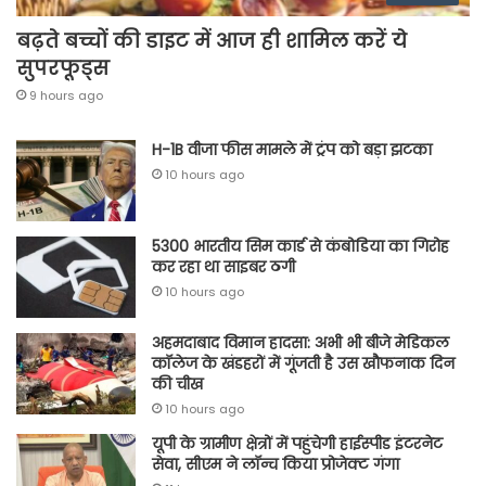
बढ़ते बच्चों की डाइट में आज ही शामिल करें ये
सुपरफूड्स
9 hours ago
H-1B वीजा फीस मामले में ट्रंप को बड़ा झटका
10 hours ago
5300 भारतीय सिम कार्ड से कंबोडिया का गिरोह
कर रहा था साइबर ठगी
10 hours ago
अहमदाबाद विमान हादसा: अभी भी बीजे मेडिकल
कॉलेज के खंडहरों में गूंजती है उस खौफनाक दिन
की चीख
10 hours ago
यूपी के ग्रामीण क्षेत्रों में पहुंचेगी हाईस्पीड इंटरनेट
सेवा, सीएम ने लॉन्च किया प्रोजेक्ट गंगा