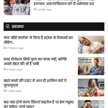
हलचल, अफगानिस्तान को दी शर्मनाक हार
1 week ago
स्वास्थ्य
क्या ‘बॉडी क्लॉक’ में छिपा है स्ट्रोक से रिकवरी का
सीक्रेट…
17 hours ago
ब्लड डोनेशन सिर्फ पुण्य का काम नहीं, बल्कि
अच्छी सेहत की भी है चाबी
4 days ago
बढ़ते बच्चों की डाइट में आज ही शामिल करें ये
सुपरफूड्स
1 week ago
बार-बार होने वाला सिरदर्द माइग्रेन है या ब्रेन ट्यूमर
का संकेत, जाने अंतर?