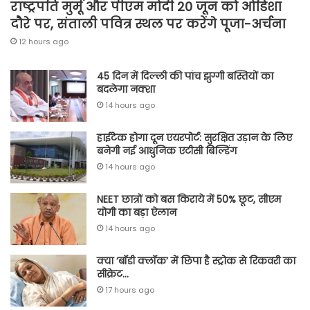
राष्ट्रपति मुर्मू और पीएम मोदी 20 जून को ओडिशा
दौरे पर, संताली पवित्र स्थल पर करेंगे पूजा-अर्चना
12 hours ago
45 दिन में दिल्ली की पांच झुग्गी बस्तियों का
बदलेगा नक्शा
14 hours ago
हाईटेक होगा दून एयरपोर्ट: सुरक्षित उड़ान के लिए
बनेगी नई आधुनिक एटीसी बिल्डिंग
14 hours ago
NEET छात्रों को बस किराये में 50% छूट, सीएम
योगी का बड़ा ऐलान
14 hours ago
क्या ‘बॉडी क्लॉक’ में छिपा है स्ट्रोक से रिकवरी का
सीक्रेट…
17 hours ago