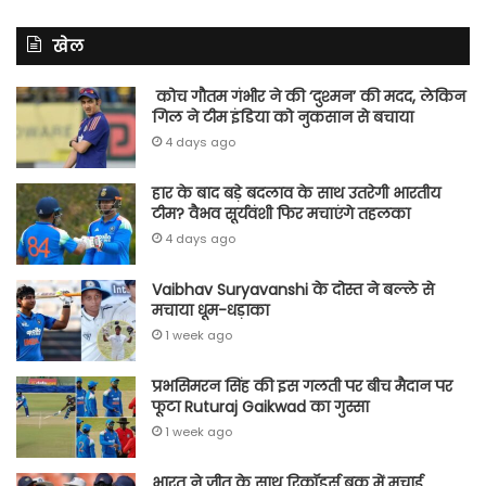
खेल
कोच गौतम गंभीर ने की ‘दुश्मन’ की मदद, लेकिन
गिल ने टीम इंडिया को नुकसान से बचाया
4 days ago
हार के बाद बड़े बदलाव के साथ उतरेगी भारतीय
टीम? वैभव सूर्यवंशी फिर मचाएंगे तहलका
4 days ago
Vaibhav Suryavanshi के दोस्त ने बल्ले से
मचाया धूम-धड़ाका
1 week ago
प्रभसिमरन सिंह की इस गलती पर बीच मैदान पर
फूटा Ruturaj Gaikwad का गुस्सा
1 week ago
भारत ने जीत के साथ रिकॉर्ड्स बुक में मचाई