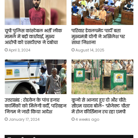
k
p
m
k
यूपी पुलिस कांस्टेबल भर्ती लीक
परिवार डेवलपमेंट पार्टी बता
मामले में बड़ी कार्रवाई, मुख्य
मुख्यमंत्री योगी ने अखिलेश पर
आरोपी को एसटीएफ ने दबोचा
साधा निशाना
April 3, 2024
August 14, 2025
उत्तराखंड : रोडवेज के पांच हजार
कूनो से आजाद हुए दो और चीते:
कार्मिकों को मिलेगी वर्दी, परिवहन
सीएम यादव बोले- ‘प्रोजेक्ट चीता’
निगम ने जारी किया आदेश
में रोज कीर्तिमान रच रहा एमपी
January 17, 2024
4 weeks ago