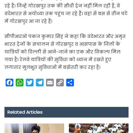
रहे हैं। जिन्हें गोरखपुर तक की सीधी ट्रेन नहीं मिल रही है, वे
वंदेभारत से अयोध्या तक पहुंच जा रहे हैं। वहां से बस से तीन घंटे
में गोरखपुर आ जा रहे हैं।
सीपीआरओ पंकज कुमार सिंह ने कहा कि वंदेभारत और अमृत
भारत ट्रेनों के संचालन से गोरखपुर व आसपास के जिलों के
यात्रियों को दिल्ली से आने-जाने का एक और विकल्प मिल
गया है। रेलवे यात्रियों की सुविधा को ध्यान में रखते हुए
लगातार मूलभूत सुविधाओं में बढ़ोतरी कर रहा है।
F
W
T
T
E
C
S
a
h
w
e
m
o
h
c
a
i
l
a
p
a
e
t
t
e
i
y
r
Related Articles
b
s
t
g
l
L
e
o
A
e
r
i
o
p
r
a
n