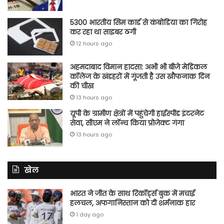
5300 भारतीय सिम कार्ड से कंबोडिया का गिरोह
कर रहा था साइबर ठगी
12 hours ago
अहमदाबाद विमान हादसा: अभी भी बीजे मेडिकल
कॉलेज के खंडहरों में गूंजती है उस खौफनाक दिन
की चीख
13 hours ago
यूपी के ग्रामीण क्षेत्रों में पहुंचेगी हाईस्पीड इंटरनेट
सेवा, सीएम ने लॉन्च किया प्रोजेक्ट गंगा
13 hours ago
खेल
भारत ने जीत के साथ रिकॉर्ड्स बुक में मचाई
हलचल, अफगानिस्तान को दी शर्मनाक हार
1 day ago