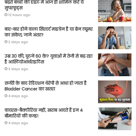
बढ़ते बच्चों की डाइट में आज ही शामिल करें ये
सुपरफूड्स
12 hours ago
बार-बार होने वाला सिरदर्द माइग्रेन है या ब्रेन ट्यूमर
का संकेत, जाने अंतर?
2 days ago
उम्र 30 की, घुटने 60 के? युवाओं में तेजी से बढ़ रहा
है आस्टियोआर्थराइटिस
3 days ago
सर्जरी के बाद रेडिएशन थेरेपी से आधा हो जाता है
Bladder Cancer का खतरा
4 days ago
वायरस-बैक्टीरिया नहीं, खराब आदतें हैं इन 4
बीमारियों की वजह!
4 days ago