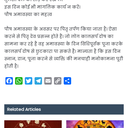
इस दिन कोई भी मांगलिक कार्य न करें।
पौष अमावस्या का महत्व
पौष अमावस्या के अवसर पर पितृ तर्पण किया जाता है। ऐसा
करने से पितृ देव प्रसन्न होते हैं। जो लोग कालसर्प दोष का
सामना कर रहे हैं वह अमावस्या के दिन विधिपूर्वक पूजा करके
कालसर्प दोष से छुटकारा पा सकते हैं। मान्यता है कि इस दिन
स्नान, दान, पूजा करने से व्यक्ति की मनचाही मनोकामना पूरी
होती है।
F
W
T
T
E
C
S
a
h
w
e
m
o
h
c
a
i
l
a
p
a
e
t
t
e
i
y
r
Related Articles
b
s
t
g
l
L
e
o
A
e
r
i
o
p
r
a
n