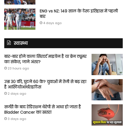
ENG vs NZ: 149 साल के टेस्‍ट इतिहास में पहली
बार
4 days ago
स्वास्थ्य
बार-बार होने वाला सिरदर्द माइग्रेन है या ब्रेन ट्यूमर
का संकेत, जाने अंतर?
23 hours ago
उम्र 30 की, घुटने 60 के? युवाओं में तेजी से बढ़ रहा
है आस्टियोआर्थराइटिस
2 days ago
सर्जरी के बाद रेडिएशन थेरेपी से आधा हो जाता है
Bladder Cancer का खतरा
3 days ago