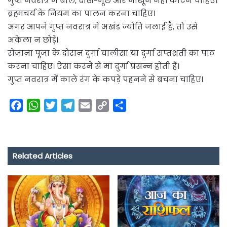
गुप्त नवरात्र में बाल, दाढ़ी-मूंछ और नाखून नहीं काटने चाहिए।
ब्रह्मचर्य के नियम का पालन करना चाहिए।
अगर आपने गुप्त नवरात्र में अखंड ज्योति जलाई है, तो उसे
अकेला न छोड़ें।
रोजाना पूजा के दोरान दुर्गा चालीसा या दुर्गा सप्तशती का पाठ
करना चाहिए। ऐसा करने से मां दुर्गा प्रसन्न होती हैं।
गुप्त नवरात्र में काले रंग के कपड़े पहनने से बचना चाहिए।
F
W
T
T
E
C
S
a
h
w
e
m
o
h
c
a
i
l
a
p
a
e
t
t
e
i
y
r
Related Articles
b
s
t
g
l
L
e
o
A
e
r
i
o
p
r
a
n
k
p
m
k