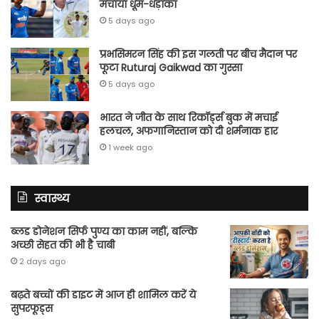
मचाया धूम-धड़ाका
5 days ago
प्रभसिमरन सिंह की इस गलती पर बीच मैदान पर
फूटा Ruturaj Gaikwad का गुस्सा
5 days ago
भारत ने जीत के साथ रिकॉर्ड्स बुक में मचाई
हलचल, अफगानिस्तान को दी शर्मनाक हार
1 week ago
स्वास्थ्य
ब्लड डोनेशन सिर्फ पुण्य का काम नहीं, बल्कि
अच्छी सेहत की भी है चाबी
2 days ago
बढ़ते बच्चों की डाइट में आज ही शामिल करें ये
सुपरफूड्स